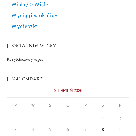
Wisła / O Wiśle
Wyciągi w okolicy
Wycieczki
OSTATNIE WPISY
Przykładowy wpis
KALENDARZ
SIERPIEŃ 2026
P
W
Ś
C
P
S
N
1
2
3
4
5
6
7
8
9