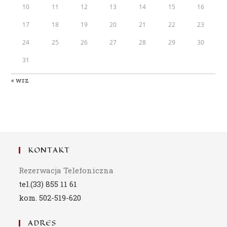
10
11
12
13
14
15
16
17
18
19
20
21
22
23
24
25
26
27
28
29
30
31
« wrz
KONTAKT
Rezerwacja Telefoniczna
tel.(33) 855 11 61
kom. 502-519-620
ADRES